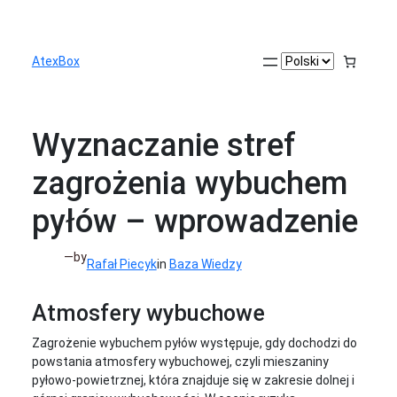
Przejdź
do
treści
Wybierz
AtexBox
język
Wyznaczanie stref
zagrożenia wybuchem
pyłów – wprowadzenie
—
by
Rafał Piecyk
in
Baza Wiedzy
Atmosfery wybuchowe
Zagrożenie wybuchem pyłów występuje, gdy dochodzi do
powstania atmosfery wybuchowej, czyli mieszaniny
pyłowo-powietrznej, która znajduje się w zakresie dolnej i