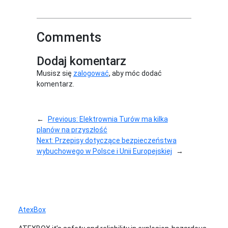
Comments
Dodaj komentarz
Musisz się
zalogować
, aby móc dodać
komentarz.
←
Previous:
Elektrownia Turów ma kilka
planów na przyszłość
Next:
Przepisy dotyczące bezpieczeństwa
wybuchowego w Polsce i Unii Europejskiej
→
AtexBox