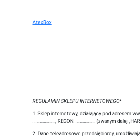
Skip
to
content
AtexBox
REGULAMIN SKLEPU INTERNETOWEGO
*
1. Sklep internetowy, działający pod adresem
…………………., REGON: ………………. (zwanym dalej „HAR
2. Dane teleadresowe przedsiębiorcy, umożliwia