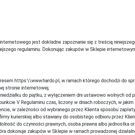
nternetowego jest dokładne zapoznanie się z treścią niniejszeg
ejszego regulaminu. Dokonując zakupów w Sklepie internetowym 
dresem https:\\www.hardo.pl, w ramach którego dochodzi do spr
j stronie internetowej;
niedziałku do piątku, z wyłączeniem dni ustawowo wolnych od p
unkcie V Regulaminu czas, liczony w dniach roboczych, w jakim
ie, w zależności od wybranego przez Klienta sposobu zapłaty 
rmy kurierskiej albo stawiany do osobistego odbioru przez Klien
dolność do czynności prawnych, osoba prawna albo jednostka or
tóra dokonuje zakupów w Sklepie w ramach prowadzonej działalno