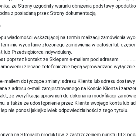
nika, że Strony uzgodniły warunki obniżenia podstawy opodatko
zgodna z posiadaną przez Strony dokumentacją.
h
u wiadomości wskazującej na termin realizacji zamówienia wyc
 terminie wycofanie złożonego zamówienia w całości lub częśc
 lub Przedsiębiorca indywidulany.
st poprzez kontakt ze Sklepem e-mailem pod adresem …………………
wieniu zlecane telefonicznie będą wprowadzane wyłącznie po
-mailem dotyczące zmiany: adresu Klienta lub adresu dostawy b
na z adresu e-mail zarejestrowanego na Koncie Klienta i zaraz
akt, że weryfikacja uprawnień do dokonania modyfikacji zamówien
inu, a także że udostępnienie przez Klienta swojego konta lub a
ep nie ponosi jakiejkolwiek odpowiedzialności z tego tytułu.
nych na Stronach produktów, z zastrzeżeniem punktu III.3 poda