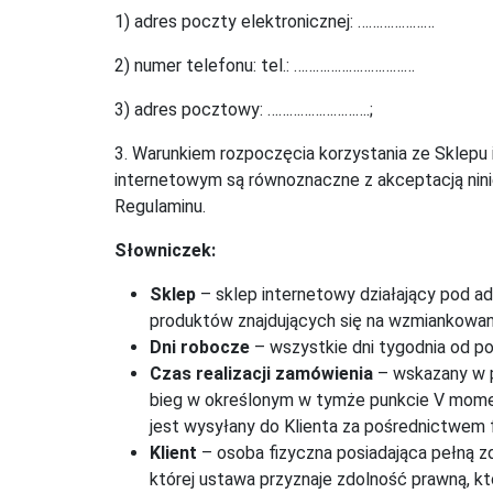
1) adres poczty elektronicznej: …………………
2) numer telefonu: tel.: ……………………………
3) adres pocztowy: ……………………….;
3. Warunkiem rozpoczęcia korzystania ze Sklepu i
internetowym są równoznaczne z akceptacją nini
Regulaminu.
Słowniczek:
Sklep
– sklep internetowy działający pod a
produktów znajdujących się na wzmiankowane
Dni robocze
– wszystkie dni tygodnia od po
Czas realizacji zamówienia
– wskazany w p
bieg w określonym w tymże punkcie V momenc
jest wysyłany do Klienta za pośrednictwem fi
Klient
– osoba fizyczna posiadająca pełną z
której ustawa przyznaje zdolność prawną, k