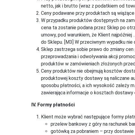
netto, jak i brutto (wraz z podatkiem od to
Ceny podawane przy produktach są wiążące w
W przypadku produktów dostępnych na zamów
cena ta zostanie podana przez Sklep po otr
umowy, pod warunkiem, że Klient najpóźnie
do Sklepu. [M3] W przeciwnym wypadku nie d
Sklep zastrzega sobie prawo do zmiany cen
przeprowadzania i odwoływania akcji promo
produktów w zamówieniach złożonych przed 
Ceny produktów nie obejmują kosztów dostaw
produktowej koszty dostawy są naliczane au
sposobu płatności, a ich wysokość zależy m
zawierająca informacje o kosztach dostaw
IV. Formy płatności
Klient może wybrać następujące formy płatn
przelew bankowy z góry na rachunek ba
gotówką za pobraniem – przy dostawie