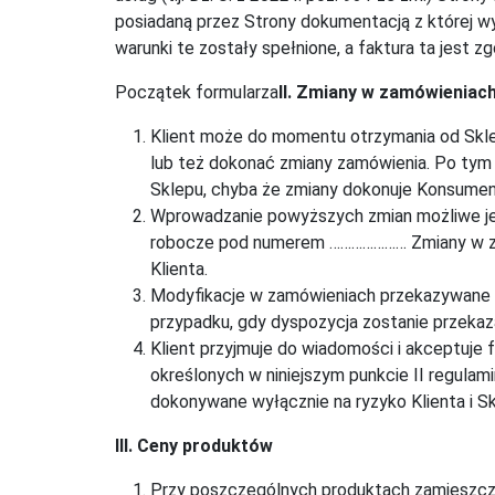
posiadaną przez Strony dokumentacją z której wy
warunki te zostały spełnione, a faktura ta jest 
Początek formularza
II. Zmiany w zamówieniac
Klient może do momentu otrzymania od Sklep
lub też dokonać zmiany zamówienia. Po tym
Sklepu, chyba że zmiany dokonuje Konsument
Wprowadzanie powyższych zmian możliwe je
robocze pod numerem ………………… Zmiany w zamó
Klienta.
Modyfikacje w zamówieniach przekazywane e
przypadku, gdy dyspozycja zostanie przekaza
Klient przyjmuje do wiadomości i akceptuje f
określonych w niniejszym punkcie II regulam
dokonywane wyłącznie na ryzyko Klienta i Skl
III. Ceny produktów
Przy poszczególnych produktach zamieszczo