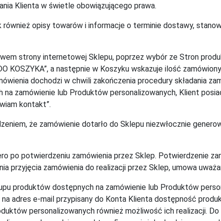
nia Klienta w świetle obowiązującego prawa.
 również opisy towarów i informacje o terminie dostawy, stanowi
twem strony internetowej Sklepu, poprzez wybór ze Stron prod
„DO KOSZYKA”, a następnie w Koszyku wskazuje ilość zamówiony
ówienia dochodzi w chwili zakończenia procedury składania zam
na zamówienie lub Produktów personalizowanych, Klient posia
wiam kontakt”.
rdzeniem, że zamówienie dotarło do Sklepu niezwłocznie gener
piero po potwierdzeniu zamówienia przez Sklep. Potwierdzenie z
nia przyjęcia zamówienia do realizacji przez Sklep, umowa uważa
akupu produktów dostępnych na zamówienie lub Produktów perso
na adres e-mail przypisany do Konta Klienta dostępność produkt
oduktów personalizowanych również możliwość ich realizacji. Do