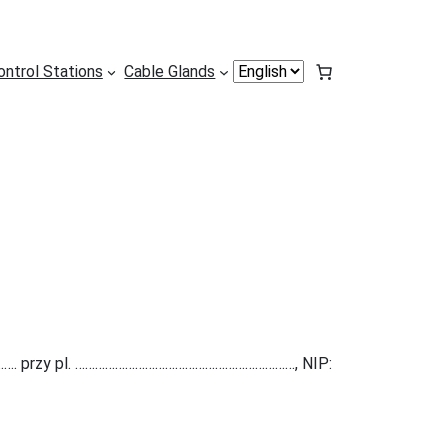
Choose
ontrol Stations
Cable Glands
a
language
……………. przy pl. …………………………………………………………, NIP: