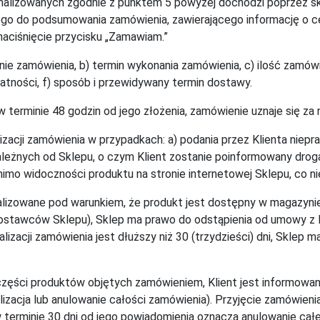
lizowanych zgodnie z punktem 5 powyżej dochodzi poprzez skorz
go do podsumowania zamówienia, zawierającego informację o ceni
naciśnięcie przycisku „Zamawiam.”
nie zamówienia, b) termin wykonania zamówienia, c) ilość zamó
łatności, f) sposób i przewidywany termin dostawy.
terminie 48 godzin od jego złożenia, zamówienie uznaje się za ni
zacji zamówienia w przypadkach: a) podania przez Klienta niepr
zależnych od Sklepu, o czym Klient zostanie poinformowany drogą
o widoczności produktu na stronie internetowej Sklepu, co ni
ealizowane pod warunkiem, że produkt jest dostępny w magazyni
stawców Sklepu), Sklep ma prawo do odstąpienia od umowy z Kli
realizacji zamówienia jest dłuższy niż 30 (trzydzieści) dni, Skle
części produktów objętych zamówieniem, Klient jest informowan
alizacja lub anulowanie całości zamówienia). Przyjęcie zamówie
w terminie 30 dni od jego powiadomienia oznacza anulowanie cał