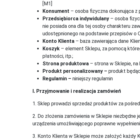
[M1]
Konsument
– osoba fizyczna dokonująca z p
Przedsiębiorca indywidulany
– osoba fizyc
nie posiada ona dla tej osoby charakteru z
udostępnionego na podstawie przepisów o Cen
Konto Klienta
– baza zawierająca dane Klien
Koszyk
– element Sklepu, za pomocą którego
płatności, itp.;
Strona produktowa
– strona w Sklepie, na
Produkt personalizowany –
produkt będąc
Regulamin –
niniejszy regulamin
I. Przyjmowanie i realizacja zamówień
1. Sklep prowadzi sprzedaż produktów za pośred
2. Do złożenia zamówienia w Sklepie niezbędne j
urządzenia umożliwiającego poprawne wypełnieni
3. Konto Klienta w Sklepie może założyć każdy K