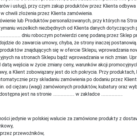
warów i usług), przy czym zakup produktów przez Klienta odbywa
 chwili złożenia przez Klienta zamówienia.
ienie lub Produktów personalizowanych, przy których na Stron
zymaniu wszelkich niezbędnych od Klienta danych dotyczących p
j …………………. dniu roboczym potwierdzi cenę podaną przez Sklep p
ojdzie do zawarcia umowy, chyba, że strony inaczej postanowią.
 produktów znajdujących się w ofercie Sklepu, wprowadzania no
cyjnych na stronach Sklepu bądź wprowadzania w nich zmian. U
datą wejścia w życie zmiany ceny, warunków akcji promocyjnyc
y, a Klient zobowiązany jest do ich pokrycia. Przy produktach,
tomatycznie przy składaniu zamówienia po dodaniu przez Klien
.in. od ciężaru (wagi) zamówionych produktów, kubatury oraz w
y dostępna jest na stronie ………………… w zakładce …………………
ości jedynie w polskiej walucie za zamówione produkty z dostaw
nkowy,
 przez przewoźników,