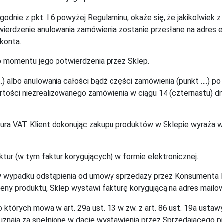
zgodnie z pkt. I.6 powyżej Regulaminu, okaże się, że jakikolwiek
wierdzenie anulowania zamówienia zostanie przesłane na adres e
konta.
o momentu jego potwierdzenia przez Sklep.
 albo anulowania całości bądź części zamówienia (punkt ….) po 
rtości niezrealizowanego zamówienia w ciągu 14 (czternastu) d
ura VAT. Klient dokonując zakupu produktów w Sklepie wyraża 
aktur (w tym faktur korygujących) w formie elektronicznej.
w wypadku odstąpienia od umowy sprzedaży przez Konsumenta lu
ny produktu, Sklep wystawi fakturę korygującą na adres mailo
których mowa w art. 29a ust. 13 w zw. z art. 86 ust. 19a ustaw
ony uznają za spełnione w dacie wystawienia przez Sprzedającego 