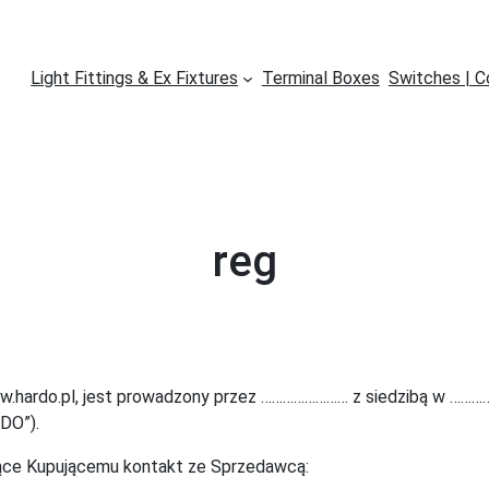
Light Fittings & Ex Fixtures
Terminal Boxes
Switches | C
reg
 www.hardo.pl, jest prowadzony przez …………………… z siedzibą w 
DO”).
jące Kupującemu kontakt ze Sprzedawcą: