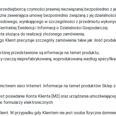
rzedsiębiorcą czynności prawnej niezwiązanej bezpośrednio z j
zna zawierająca umowę bezpośrednio związaną z jej działalności
awodowego, wynikającego w szczególności z przedmiotu wykonywa
tralnej Ewidencji i Informacji o Działalności Gospodarczej.
ta służąca do realizacji złożonego zamówienia;
 Klient precyzuje szczegóły zamówienia takie jak: ilość produ
 której przedstawione są informacje na temat produktu;
y rzeczą nieprefabrykowaną, wyprodukowaną według specyfikacj
nictwem sieci Internet. Informacje na temat produktów Sklep z
est posiadanie Konta Klienta [M2] oraz urządzenia umożliwiające
e formularzy elektronicznych.
lient. W przypadku gdy Klientem nie jest osoba fizyczna domni