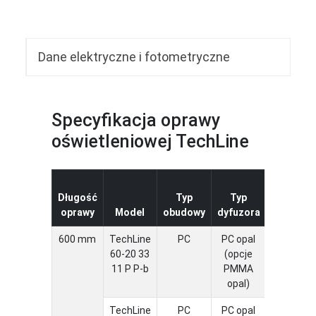
Dane elektryczne i fotometryczne
Specyfikacja oprawy
oświetleniowej TechLine
Zakres
Długość
Typ
Typ
temperat
oprawy
Model
obudowy
dyfuzora
[°C]
600 mm
TechLine
PC
PC opal
-20 ÷ 4
60-20 33
(opcje
11 P P-b
PMMA
opal)
TechLine
PC
PC opal
-20 ÷ 4