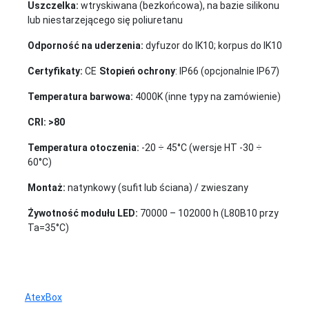
Uszczelka:
wtryskiwana (bezkońcowa), na bazie silikonu
lub niestarzejącego się poliuretanu
Odporność na uderzenia:
dy
fuzor do IK10; korpus do IK10
Certyfikaty:
CE
Stopień ochrony
: IP66 (opcjonalnie IP67)
Temperatura barwowa:
4000K (inne typy na zamówienie)
CRI: >80
Temperatura otoczenia:
-20 ÷ 45°C (wersje HT -30 ÷
60°C)
Montaż:
natynkowy (sufit lub ściana) / zwieszany
Żywotność modułu LED:
70000 – 102000 h (L80B10 przy
Ta=35°C)
AtexBox