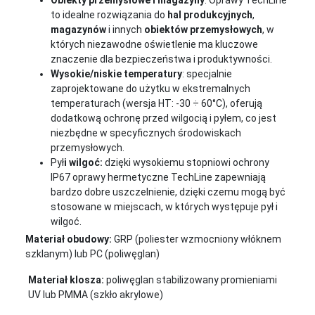
Obiekty przemysłowe i magazyny
: Oprawy TechLine
to idealne rozwiązania do
hal produkcyjnych
,
magazynów
i innych
obiektów przemysłowych
, w
których niezawodne oświetlenie ma kluczowe
znaczenie dla bezpieczeństwa i produktywności.
Wysokie/niskie temperatury
: specjalnie
zaprojektowane do użytku w ekstremalnych
temperaturach (wersja HT: -30 ÷ 60°C), oferują
dodatkową ochronę przed wilgocią i pyłem, co jest
niezbędne w specyficznych środowiskach
przemysłowych.
Pył
i wilgoć:
dzięki wysokiemu stopniowi ochrony
IP67 oprawy hermetyczne TechLine zapewniają
bardzo dobre uszczelnienie, dzięki czemu mogą być
stosowane w miejscach, w których występuje pył i
wilgoć.
Materiał obudowy:
GRP (poliester wzmocniony włóknem
szklanym) lub PC (poliwęglan)
Materiał klosza:
poliwęglan stabilizowany promieniami
UV lub PMMA (szkło akrylowe)