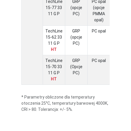
TechLine
GRP
PC opal
-20 ÷ 3
15-77 33
(opcje
(opcje
11 G P
PC)
PMMA
opal)
TechLine
GRP
PC opal
-30 ÷ 6
15-62 33
(opcje
11 G P
PC)
HT
TechLine
GRP
PC opal
-30 ÷ 5
15-70 33
(Opcje
11 G P
PC)
HT
* Parametry obliczone dla temperatury
otoczenia 25°C, temperatury barwowej 4000K,
CRI > 80. Tolerancja: +/- 5%.