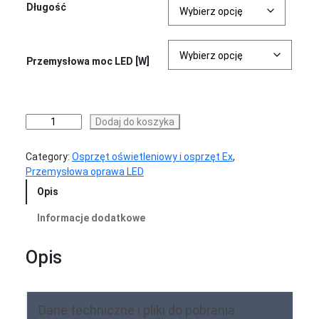
Długość
Przemysłowa moc LED [W]
ilość
Dodaj do koszyka
Oprawa
przemysłowa
Category:
Osprzęt oświetleniowy i osprzęt Ex
, 
LED
Przemysłowa oprawa LED
|
Opis
TechLine
Informacje dodatkowe
Opis
Dane techniczne i pliki do pobrania