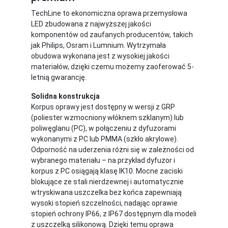
TechLine to ekonomiczna oprawa przemysłowa
LED zbudowana z najwyższej jakości
komponentów od zaufanych producentów, takich
jak Philips, Osram i Lumnium. Wytrzymała
obudowa wykonana jest z wysokiej jakości
materiałów, dzięki czemu możemy zaoferować 5-
letnią gwarancję.
Solidna konstrukcja
Korpus oprawy jest dostępny w wersji z GRP
(poliester wzmocniony włóknem szklanym) lub
poliwęglanu (PC), w połączeniu z dyfuzorami
wykonanymi z PC lub PMMA (szkło akrylowe).
Odporność na uderzenia różni się w zależności od
wybranego materiału – na przykład dyfuzor i
korpus z PC osiągają klasę IK10. Mocne zaciski
blokujące ze stali nierdzewnej i automatycznie
wtryskiwana uszczelka bez końca zapewniają
wysoki stopień szczelności, nadając oprawie
stopień ochrony IP66, z IP67 dostępnym dla modeli
z uszczelką silikonową. Dzięki temu oprawa