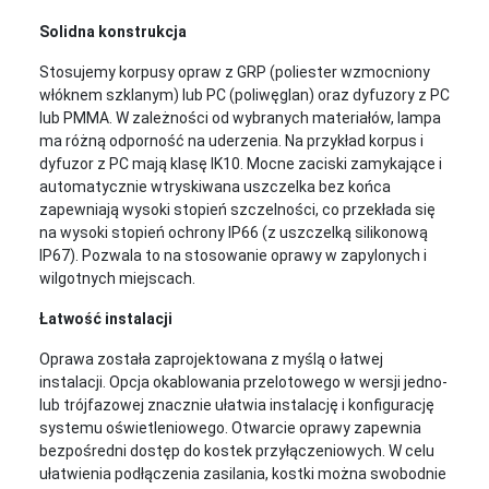
Solidna konstrukcja
Stosujemy korpusy opraw z GRP (poliester wzmocniony
włóknem szklanym) lub PC (poliwęglan) oraz dyfuzory z PC
lub PMMA. W zależności od wybranych materiałów, lampa
ma różną odporność na uderzenia. Na przykład korpus i
dyfuzor z PC mają klasę IK10. Mocne zaciski zamykające i
automatycznie wtryskiwana uszczelka bez końca
zapewniają wysoki stopień szczelności, co przekłada się
na wysoki stopień ochrony IP66 (z uszczelką silikonową
IP67). Pozwala to na stosowanie oprawy w zapylonych i
wilgotnych miejscach.
Łatwość instalacji
Oprawa została zaprojektowana z myślą o łatwej
instalacji. Opcja okablowania przelotowego w wersji jedno-
lub trójfazowej znacznie ułatwia instalację i konfigurację
systemu oświetleniowego. Otwarcie oprawy zapewnia
bezpośredni dostęp do kostek przyłączeniowych. W celu
ułatwienia podłączenia zasilania, kostki można swobodnie