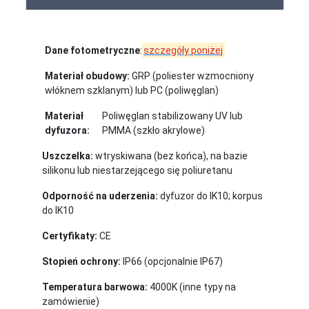
Dane fotometryczne
:
szczegóły poniżej
Materiał obudowy:
GRP (poliester wzmocniony
włóknem szklanym) lub PC (poliwęglan)
Materiał
Poliwęglan stabilizowany UV lub
dyfuzora:
PMMA (szkło akrylowe)
Uszczelka:
wtryskiwana (bez końca), na bazie
silikonu lub niestarzejącego się poliuretanu
Odporność na uderzenia:
dyfuzor do IK10; korpus
do IK10
Certyfikaty:
CE
Stopień ochrony:
IP66 (opcjonalnie IP67)
Temperatura barwowa:
4000K (inne typy na
zamówienie)