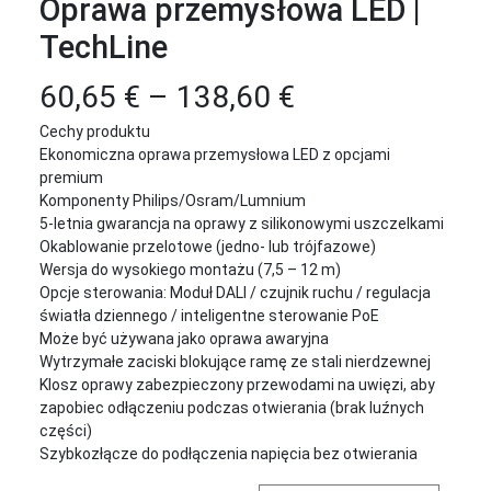
Oprawa przemysłowa LED |
TechLine
Zakres
60,65
€
–
138,60
€
Cechy produktu
cen:
Ekonomiczna oprawa przemysłowa LED z opcjami
premium
od
Komponenty Philips/Osram/Lumnium
5-letnia gwarancja na oprawy z silikonowymi uszczelkami
60,65 €
Okablowanie przelotowe (jedno- lub trójfazowe)
Wersja do wysokiego montażu (7,5 – 12 m)
do
Opcje sterowania: Moduł DALI / czujnik ruchu / regulacja
światła dziennego / inteligentne sterowanie PoE
138,60 €
Może być używana jako oprawa awaryjna
Wytrzymałe zaciski blokujące ramę ze stali nierdzewnej
Klosz oprawy zabezpieczony przewodami na uwięzi, aby
zapobiec odłączeniu podczas otwierania (brak luźnych
części)
Szybkozłącze do podłączenia napięcia bez otwierania